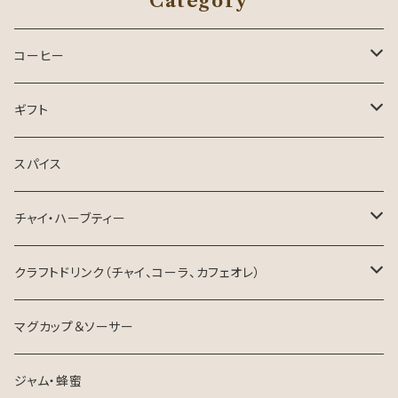
Category
コーヒー
コーヒー
ギフト
ドリップパック
お中元・夏ギフト
スパイス
生豆
チャイ・ハーブティー
ハーブティー
クラフトドリンク（チャイ、コーラ、カフェオレ）
チャイ
東三河×ネパール
マグカップ＆ソーサー
ジャム・蜂蜜