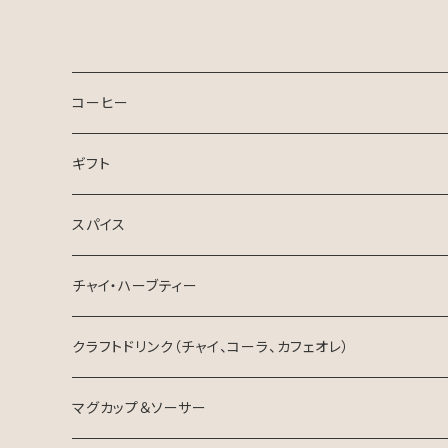
コーヒー
コーヒー
ギフト
ドリップパック
お中元・夏ギフト
スパイス
生豆
チャイ・ハーブティー
ハーブティー
クラフトドリンク（チャイ、コーラ、カフェオレ）
チャイ
東三河×ネパール
マグカップ＆ソーサー