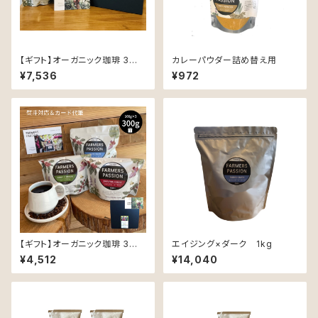
【ギフト】オーガニック珈琲 3種 (
カレーパウダー詰め替え用
各100g ) 飲み比べとハーブテ
¥7,536
¥972
ィー4種飲み比べのギフトセット
( オリジナルポストカード付き )
【ギフト】オーガニック珈琲 3種 (
エイジング×ダーク 1kg
各100g ) 飲み比べギフトセット
¥4,512
¥14,040
〜同じ豆でも精製と焙煎 でこん
なに 変わる！ 〜 ( オリジナルポ
ストカード付き )