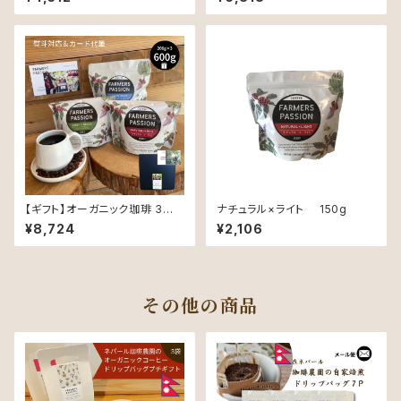
〜同じ豆でも精製と焙煎 でこん
でも精製と焙煎でこんなに変わ
なに 変わる！ 〜 ( オリジナルポ
る！ 〜 ( オリジナルポストカード
ストカード付き )
付き )
【ギフト】オーガニック珈琲 3種 (
ナチュラル×ライト 150g
各200g )ギフトセット 〜同じ豆
¥8,724
¥2,106
も精製と焙煎でこんなに変わ
る！ 〜 ( オリジナルポストカード
付き )
その他の商品