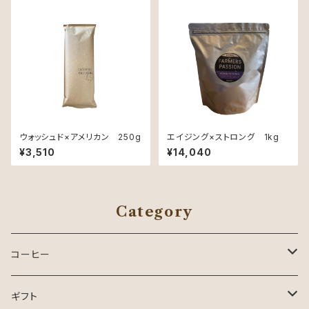
ウォッシュド×アメリカン 250g
エイジング×ストロング 1kg
¥3,510
¥14,040
Category
コーヒー
コーヒー
ギフト