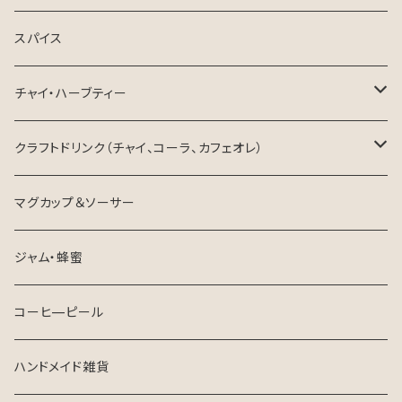
ドリップパック
お中元・夏ギフト
スパイス
生豆
チャイ・ハーブティー
ハーブティー
クラフトドリンク（チャイ、コーラ、カフェオレ）
チャイ
東三河×ネパール
マグカップ＆ソーサー
ジャム・蜂蜜
コーヒ—ピール
ハンドメイド雑貨