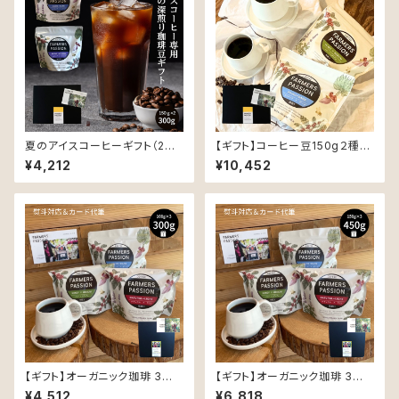
夏のアイスコーヒーギフト（2種
【ギフト】コーヒー豆150g２種と
の深煎り豆×150g）
ペアマグカップとソーサーのギフ
¥4,212
¥10,452
ト
【ギフト】オーガニック珈琲 3種 (
【ギフト】オーガニック珈琲 3種 (
各100g ) 飲み比べギフトセット
各150g )ギフトセット 〜同じ豆
¥4,512
¥6,818