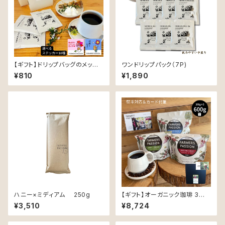
【ギフト】ドリップバッグのメッセ
ワンドリップパック（7P)
ージギフト【ドリップパック3袋】
¥810
¥1,890
ハニー×ミディアム 250g
【ギフト】オーガニック珈琲 3種 (
各200g )ギフトセット 〜同じ豆
¥3,510
¥8,724
も精製と焙煎でこんなに変わ
る！ 〜 ( オリジナルポストカード
付き )