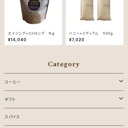
エイジング×ストロング 1kg
ハニー×ミディアム 500g
¥14,040
¥7,020
Category
コーヒー
コーヒー
ギフト
ドリップパック
お中元・夏ギフト
スパイス