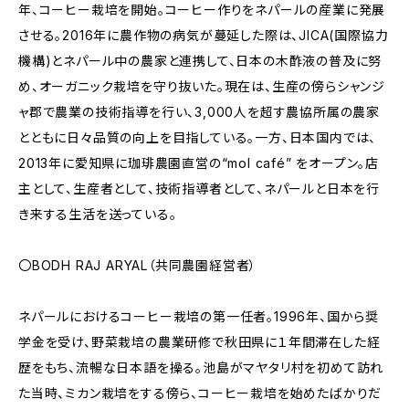
年、コーヒー栽培を開始。コーヒー作りをネパールの産業に発展
させる。2016年に農作物の病気が蔓延した際は、JICA(国際協力
機構)とネパール中の農家と連携して、日本の木酢液の普及に努
め、オーガニック栽培を守り抜いた。現在は、生産の傍らシャンジ
ャ郡で農業の技術指導を行い、3,000人を超す農協所属の農家
とともに日々品質の向上を目指している。一方、日本国内では、
2013年に愛知県に珈琲農園直営の“mol café” をオープン。店
主として、生産者として、技術指導者として、ネパールと日本を行
き来する生活を送っている。
〇BODH RAJ ARYAL（共同農園経営者）
ネパールにおけるコーヒー栽培の第一任者。1996年、国から奨
学金を受け、野菜栽培の農業研修で秋田県に１年間滞在した経
歴をもち、流暢な日本語を操る。池島がマヤタリ村を初めて訪れ
た当時、ミカン栽培をする傍ら、コーヒー栽培を始めたばかりだ