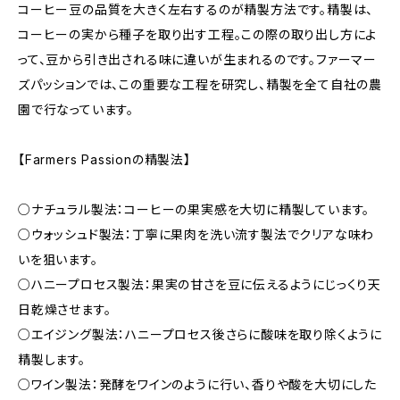
コーヒー豆の品質を大きく左右するのが精製方法です。精製は、
コーヒーの実から種子を取り出す工程。この際の取り出し方によ
って、豆から引き出される味に違いが生まれるのです。ファーマー
ズパッションでは、この重要な工程を研究し、精製を全て自社の農
園で行なっています。
【Farmers Passionの精製法】
○ナチュラル製法：コーヒーの果実感を大切に精製しています。
○ウォッシュド製法：丁寧に果肉を洗い流す製法でクリアな味わ
いを狙います。
○ハニープロセス製法：果実の甘さを豆に伝えるようにじっくり天
日乾燥させます。
○エイジング製法：ハニープロセス後さらに酸味を取り除くように
精製します。
○ワイン製法：発酵をワインのように行い、香りや酸を大切にした