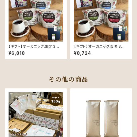
【ギフト】オーガニック珈琲 3種 (
【ギフト】オーガニック珈琲 3種 (
各150g )ギフトセット 〜同じ豆
各200g )ギフトセット 〜同じ豆
¥6,818
¥8,724
でも精製と焙煎でこんなに変わ
も精製と焙煎でこんなに変わ
る！ 〜 ( オリジナルポストカード
る！ 〜 ( オリジナルポストカード
付き )
付き )
その他の商品