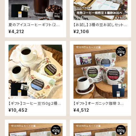
夏のアイスコーヒーギフト（2種
【お試し】３種の豆お試しセット
の深煎り豆×150g）
（同じ豆で、精製と焙煎でこんな
¥4,212
¥2,106
に変わる！！）各50ｇ
【ギフト】コーヒー豆150g２種と
【ギフト】オーガニック珈琲 3種 (
ペアマグカップとソーサーのギフ
各100g ) 飲み比べギフトセット
¥10,452
¥4,512
ト
〜同じ豆でも精製と焙煎 でこん
なに 変わる！ 〜 ( オリジナルポ
ストカード付き )