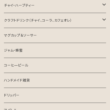
生豆
チャイ・ハーブティー
ハーブティー
クラフトドリンク（チャイ、コーラ、カフェオレ）
チャイ
東三河×ネパール
マグカップ＆ソーサー
ジャム・蜂蜜
コーヒ—ピール
ハンドメイド雑貨
ドリッパー