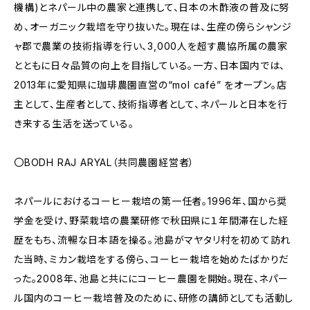
機構)とネパール中の農家と連携して、日本の木酢液の普及に努
め、オーガニック栽培を守り抜いた。現在は、生産の傍らシャンジ
ャ郡で農業の技術指導を行い、3,000人を超す農協所属の農家
とともに日々品質の向上を目指している。一方、日本国内では、
2013年に愛知県に珈琲農園直営の“mol café” をオープン。店
主として、生産者として、技術指導者として、ネパールと日本を行
き来する生活を送っている。
〇BODH RAJ ARYAL（共同農園経営者）
ネパールにおけるコーヒー栽培の第一任者。1996年、国から奨
学金を受け、野菜栽培の農業研修で秋田県に１年間滞在した経
歴をもち、流暢な日本語を操る。池島がマヤタリ村を初めて訪れ
た当時、ミカン栽培をする傍ら、コーヒー栽培を始めたばかりだ
った。2008年、池島と共ににコーヒー農園を開始。現在、ネパー
ル国内のコーヒー栽培普及のために、研修の講師としても活動し