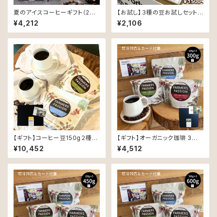
夏のアイスコーヒーギフト（2種
【お試し】３種の豆お試しセット
の深煎り豆×150g）
（同じ豆で、精製と焙煎でこんな
¥4,212
¥2,106
に変わる！！）各50ｇ
【ギフト】コーヒー豆150g２種と
【ギフト】オーガニック珈琲 3種 (
ペアマグカップとソーサーのギフ
各100g ) 飲み比べギフトセット
¥10,452
¥4,512
ト
〜同じ豆でも精製と焙煎 でこん
なに 変わる！ 〜 ( オリジナルポ
ストカード付き )