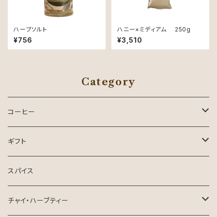
ハーブソルト
ハニー×ミディアム 250g
¥756
¥3,510
Category
コーヒー
コーヒー
ギフト
ドリップパック
お中元・夏ギフト
スパイス
生豆
チャイ・ハーブティー