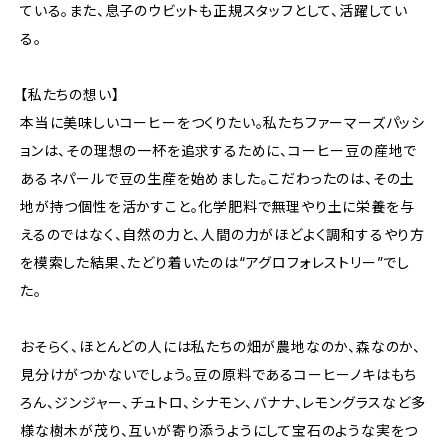
ている。また、息子のウビットも正規スタッフとして、活躍してい
る。
【私たちの想い】
本当に美味しいコーヒーをつくりたい。私たちファーマーズパッシ
ョンは、その理想の一杯を追求するために、コーヒー豆の産地で
あるネパールで豆の生産を始めました。こだわったのは、その土
地が持つ個性を活かすこと。化学肥料で無理やり土に栄養を与
えるのではなく、自然の力と、人間の力がほどよく調和するやり方
を模索した結果、たどり着いたのは“アグロフォレストリー”でし
た。
おそらく、ほとんどの人には私たちの畑が農地なのか、森なのか、
見分けがつかないでしょう。豆の原料であるコーヒーノキはもち
ろん、ジンジャー、チュトロ、シナモン、バナナ、レモングラスなど多
様な樹木が茂り、互いが寄り添うようにして宝石のような実をつ