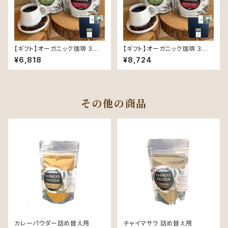
【ギフト】オーガニック珈琲 3種 (
【ギフト】オーガニック珈琲 3種 (
各150g )ギフトセット 〜同じ豆
各200g )ギフトセット 〜同じ豆
¥6,818
¥8,724
でも精製と焙煎でこんなに変わ
も精製と焙煎でこんなに変わ
る！ 〜 ( オリジナルポストカード
る！ 〜 ( オリジナルポストカード
付き )
付き )
その他の商品
カレーパウダー詰め替え用
チャイマサラ 詰め替え用