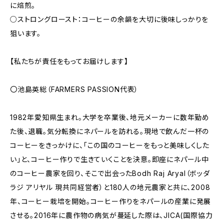
に焙煎。
○ストロングロースト：コーヒーの余韻を大切に後味しっかりを
狙います。
【私たちが責任をもってお届けします】
〇池島英総（FARMERS PASSION代表）
1982年愛知県生まれ。大学を卒業後、地元メーカーに数年勤め
た後、退職。気分転換にネパールを訪れる。現地で飲んだ一杯の
コーヒーをきっかけに、「この国のコーヒーをもっと美味しくした
い」と、コーヒー作りで生きていくことを決意。即座にネパール中
のコーヒー農家を回り、そこで出会ったBodh Raj Aryal（ボッダ
ラジ アリヤル 現共同経営者）と180人の地元農家と共に、2008
年、コーヒー栽培を開始。コーヒー作りをネパールの産業に発展
させる。2016年に農作物の病気が蔓延した際は、JICA(国際協力