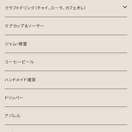
ハーブティー
クラフトドリンク（チャイ、コーラ、カフェオレ）
チャイ
東三河×ネパール
マグカップ＆ソーサー
ジャム・蜂蜜
コーヒ—ピール
ハンドメイド雑貨
ドリッパー
アパレル