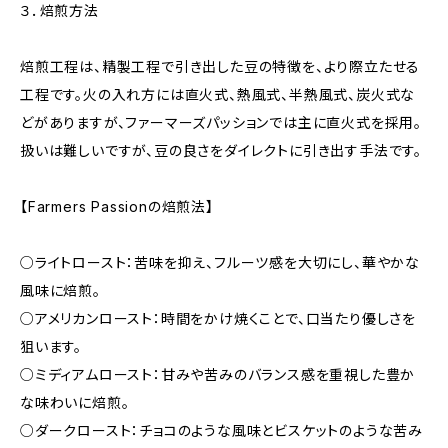
３．焙煎方法
焙煎工程は、精製工程で引き出した豆の特徴を、より際立たせる
工程です。火の入れ方には直火式、熱風式、半熱風式、炭火式な
どがありますが、ファーマーズパッションでは主に直火式を採用。
扱いは難しいですが、豆の良さをダイレクトに引き出す手法です。
【Farmers Passionの焙煎法】
○ライトロースト：苦味を抑え、フルーツ感を大切にし、華やかな
風味に焙煎。
○アメリカンロースト：時間をかけ焼くことで、口当たり優しさを
狙います。
○ミディアムロースト：甘みや苦みのバランス感を重視した豊か
な味わいに焙煎。
○ダークロースト：チョコのような風味とビスケットのような苦み