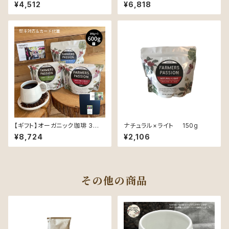
各100g ) 飲み比べギフトセット
各150g )ギフトセット 〜同じ豆
¥4,512
¥6,818
〜同じ豆でも精製と焙煎 でこん
でも精製と焙煎でこんなに変わ
なに 変わる！ 〜 ( オリジナルポ
る！ 〜 ( オリジナルポストカード
ストカード付き )
付き )
【ギフト】オーガニック珈琲 3種 (
ナチュラル×ライト 150g
各200g )ギフトセット 〜同じ豆
¥8,724
¥2,106
も精製と焙煎でこんなに変わ
る！ 〜 ( オリジナルポストカード
付き )
その他の商品