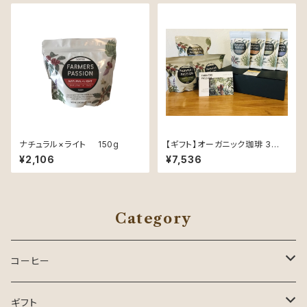
ナチュラル×ライト 150g
【ギフト】オーガニック珈琲 3種 (
各100g ) 飲み比べとハーブテ
¥2,106
¥7,536
ィー4種飲み比べのギフトセット
( オリジナルポストカード付き )
Category
コーヒー
コーヒー
ギフト