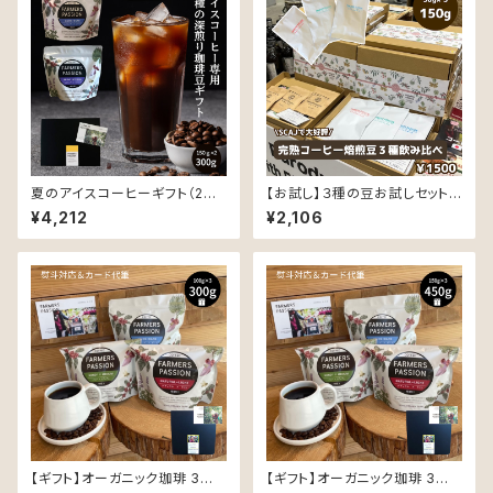
夏のアイスコーヒーギフト（2種
【お試し】３種の豆お試しセット
の深煎り豆×150g）
（同じ豆で、精製と焙煎でこんな
¥4,212
¥2,106
に変わる！！）各50ｇ
【ギフト】オーガニック珈琲 3種 (
【ギフト】オーガニック珈琲 3種 (